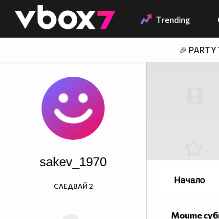
Member of
👾
Trending
🎉 PARTY
sakev_1970
Начало
СЛЕДВАЙ
2
Моите су