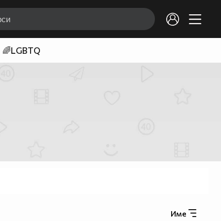
🌈LGBTQ
Име