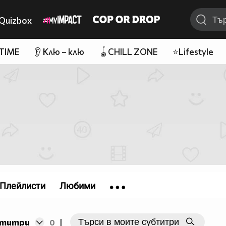
Quizbox
 TIME
👂 Клю – клю
🪀CHILL ZONE
⭐Lifestyle
Плейлисти
Любими
бтитри
0
|