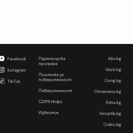
Партньорска
Abv.bg
Facebook
програма
Vesti.bg
Instagram
Политика за
поверителност
Gong.bg
TikTok
Поверителност
Оhnamama.bg
GDPR Инфо
Edna.bg
Известия
Sinoptik.bg
Grabo.bg