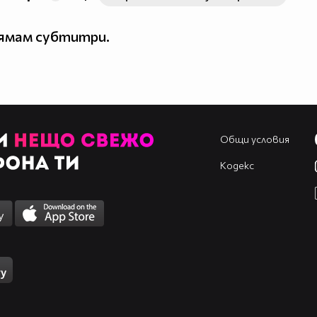
нямам субтитри.
Общи условия
Кодекс