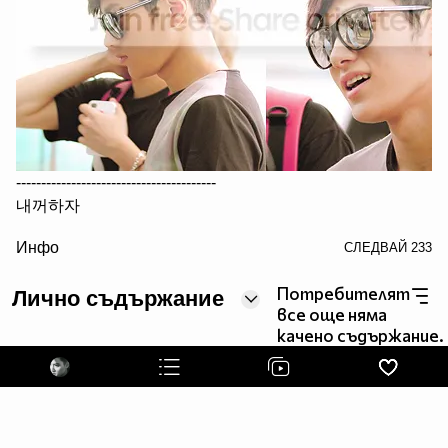
----------------------------------------
내꺼하자
/> Be Mine
Инфо
СЛЕДВАЙ
233
내가 널 사랑해 어?
I love you,ok?
Потребителят
Лично съдържание
내가 널 걱정해 어?
все още няма
I care about you,ok?
качено съдържание.
내가 널 끝까지
책임질게~
I want to protect you until the end.
----------------------------------------
За въпроси и проблеми се отнесете към съответните