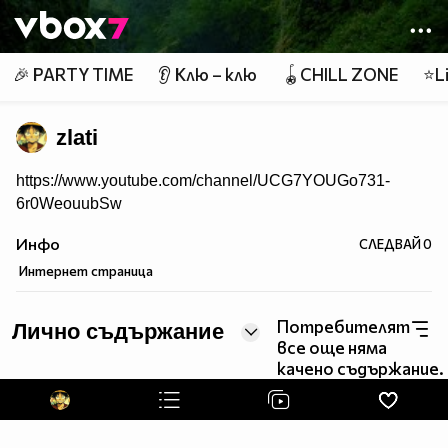
Member of
👾
🎉 PARTY TIME
👂 Клю – клю
🪀CHILL ZONE
⭐Li
zlati
https://www.youtube.com/channel/UCG7YOUGo731-
6r0WeouubSw
Инфо
СЛЕДВАЙ
0
Интернет страница
Потребителят
Лично съдържание
все още няма
качено съдържание.