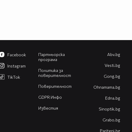
Партньорска
Abv.bg
Facebook
програма
Vesti.bg
Instagram
Политика за
поверителност
Gong.bg
TikTok
Поверителност
Оhnamama.bg
GDPR Инфо
Edna.bg
Известия
Sinoptik.bg
Grabo.bg
Pariteni.bg