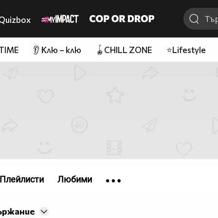
Quizbox
 TIME
👂 Клю – клю
🪀CHILL ZONE
⭐Lifestyle
Плейлисти
Любими
ържание