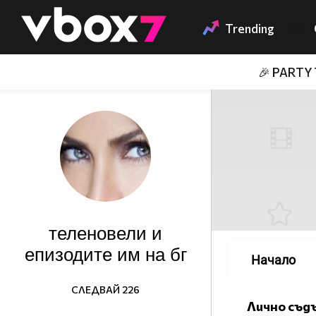
Member of
👾
Trending
🎉 PARTY
теленовели и
епизодите им на бг
Начало
СЛЕДВАЙ
226
Лично съд