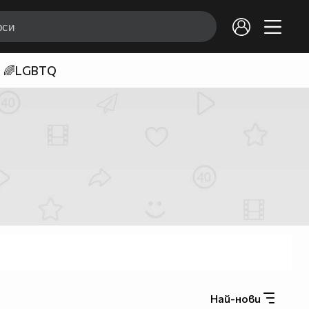
🌈LGBTQ
Най-нови