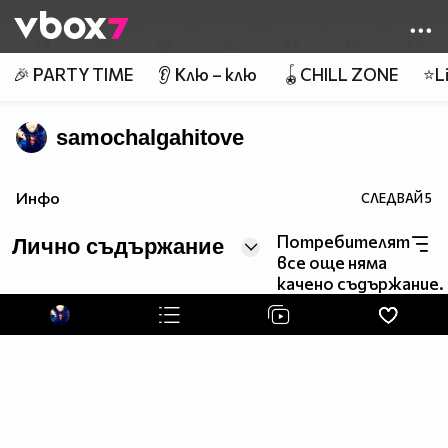
Member of
👾
🎉 PARTY TIME
👂 Клю – клю
🪀CHILL ZONE
⭐Li
samochalgahitove
Инфо
СЛЕДВАЙ
5
Потребителят
Лично съдържание
все още няма
качено съдържание.