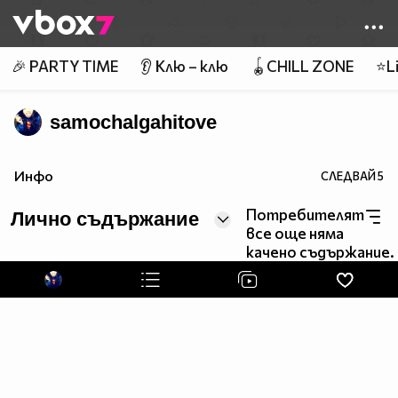
Member of
👾
🎉 PARTY TIME
👂 Клю – клю
🪀CHILL ZONE
⭐Li
samochalgahitove
Инфо
СЛЕДВАЙ
5
Потребителят
Лично съдържание
все още няма
качено съдържание.