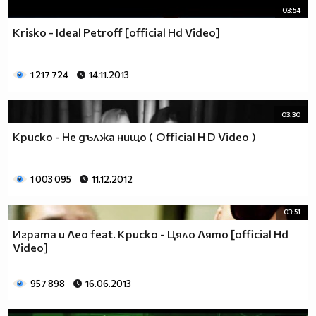
03:54
Krisko - Ideal Petroff [official Hd Video]
1 217 724
14.11.2013
03:30
Криско - Не дължа нищо ( Official H D Video )
1 003 095
11.12.2012
03:51
Играта и Лео feat. Криско - Цяло Лято [official Hd
Video]
957 898
16.06.2013