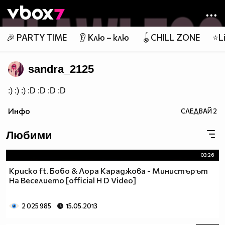
Member of
👾
🎉 PARTY TIME
👂 Клю – клю
🪀CHILL ZONE
⭐Li
sandra_2125
:) :) :) :D :D :D :D
Инфо
СЛЕДВАЙ
2
Любими
03:26
Криско ft. Бобо & Лора Караджова - Министърът
На Веселието [official H D Video]
2 025 985
15.05.2013