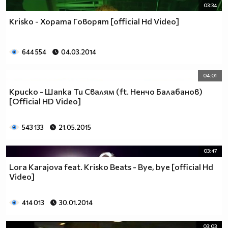
03:34
Krisko - Хората Говорят [official Hd Video]
644 554
04.03.2014
04:01
Криско - Шапка Ти Свалям (ft. Ненчо Балабанов)
[Official HD Video]
543 133
21.05.2015
03:47
Lora Karajova feat. Krisko Beats - Bye, bye [official Hd
Video]
414 013
30.01.2014
03:03