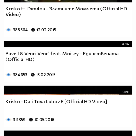
Krisko ft. Dim4ou - Златните Момчета (Official HD
Video)
388 364
12.02.2015
03:57
Pavell & Venci Venc' feat. Moisey - Единствената
(Official HD)
384 653
13.02.2015
03:11
Krisko - Dali Tova Lubov E [Official HD Video]
311 359
10.05.2016