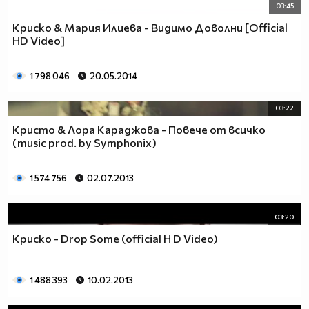
03:45
Криско & Мария Илиева - Видимо Доволни [Official
HD Video]
1 798 046
20.05.2014
03:22
Кристо & Лора Караджова - Повече от всичко
(music prod. by Symphonix)
1 574 756
02.07.2013
03:20
Криско - Drop Some (official H D Video)
1 488 393
10.02.2013