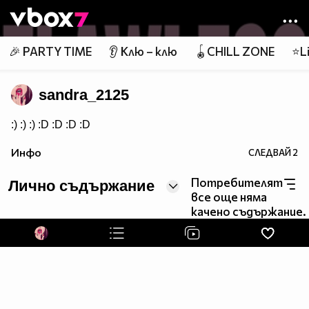
Member of
👾
🎉 PARTY TIME
👂 Клю – клю
🪀CHILL ZONE
⭐Li
sandra_2125
:) :) :) :D :D :D :D
Инфо
СЛЕДВАЙ
2
Потребителят
Лично съдържание
все още няма
качено съдържание.