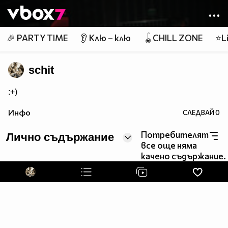
Member of
👾
🎉 PARTY TIME
👂 Клю – клю
🪀CHILL ZONE
⭐Li
schit
:+)
Инфо
СЛЕДВАЙ
0
Потребителят
Лично съдържание
все още няма
качено съдържание.