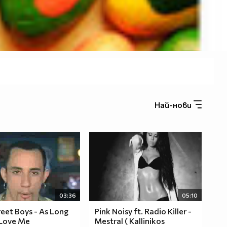
Най-нови
03:36
05:10
eet Boys - As Long
Pink Noisy ft. Radio Killer -
 Love Me
Mestral ( Kallinikos