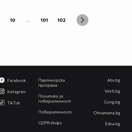
10
...
101
102
Партньорска
Abv.bg
Facebook
програма
Vesti.bg
Instagram
Политика за
поверителност
Gong.bg
TikTok
Поверителност
Оhnamama.bg
GDPR Инфо
Edna.bg