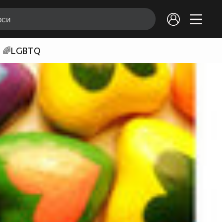
🌈LGBTQ