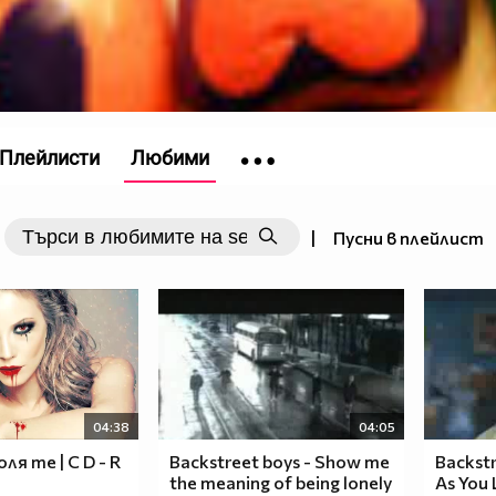
Плейлисти
Любими
|
Пусни в плейлист
04:38
04:05
ля те | C D - R
Backstreet boys - Show me
Backstr
the meaning of being lonely
As You