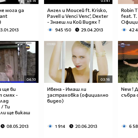
04:14
03:41
не мога да
Ангел и Моисей ft. Krisko,
Robin T
cant
Pavell и Venci Venc', Dexter
feat. T. 
)
- Знаеш ли Кой Видях ?
Официа
3.01.2013
945 150
29.04.2013
42 
04:10
03:16
и ще ви
Ивена - Имаш ли
New ! 
 смях -
застраховка (официално
събра 
млад
видео)
/ Ти
 ли ще викаш
08.05.2013
1 914
20.06.2013
6 58