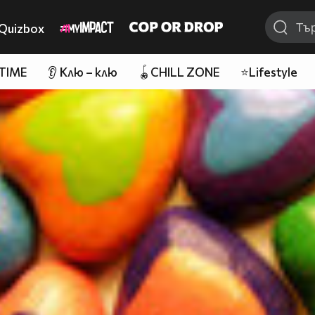
Quizbox
 TIME
👂 Клю – клю
🪀CHILL ZONE
⭐Lifestyle