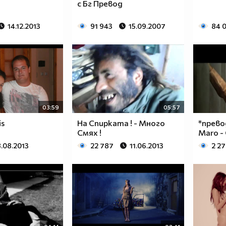
с Бг Превод
14.12.2013
91 943
15.09.2007
84 
03:59
05:57
is
На Спирката ! - Много
*превод
Смях !
Maro - 
.08.2013
22 787
11.06.2013
2 2