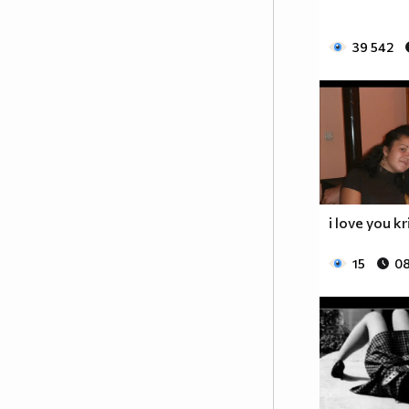
39 542
i love you kr
15
08