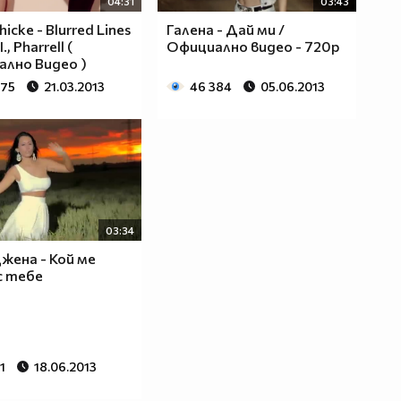
04:31
03:43
hicke - Blurred Lines
Галена - Дай ми /
I., Pharrell (
Официално видео - 720p
лно Видео )
475
21.03.2013
46 384
05.06.2013
03:34
Джена - Кой ме
с тебе
1
18.06.2013