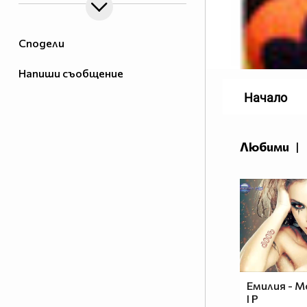
Сподели
Напиши съобщение
Начало
Любими
|
Емилия - Мо
I P