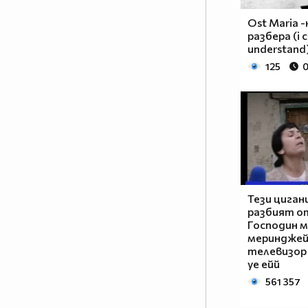
Ost Maria -
разбера (i 
understand
125
0
Тези циган
разбият от
Господин 
меринджей 
телевизор
уе ейй
561 357