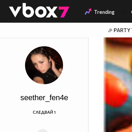
Member of
👾
Trending
🎉 PARTY
seether_fen4e
СЛЕДВАЙ
1