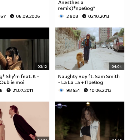
Anesthesia
remix)*превод*
067
06.09.2006
2 908
02.10.2013
03:12
04:04
* Shy'm feat. K -
Naughty Boy ft. Sam Smith
Oublie moi
- La La La + Превод
78
21.07.2011
98 551
10.06.2013