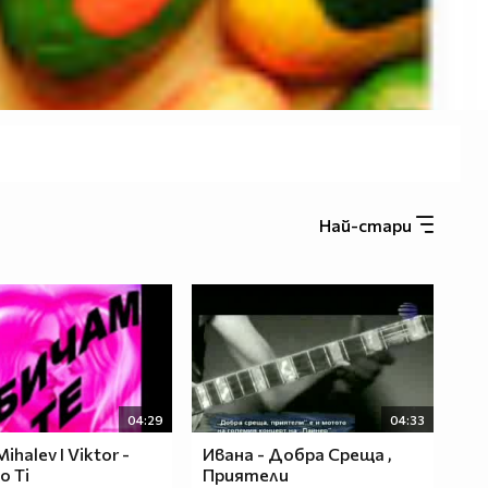
Най-стари
04:29
04:33
ihalev I Viktor -
Ивана - Добра Среща ,
o Ti
Приятели