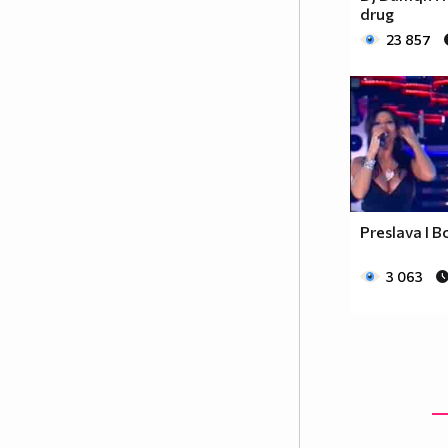
drug
23 857
Preslava I Bo
3 063