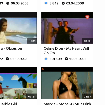
37
06.03.2008
5 849
03.04.2008
03:11
04:35
a - Obsesion
Celine Dion - My Heart Will
Go On
22
08.10.2008
501 509
13.08.2006
03:21
03:57
Barbie Girl
Магда - Море И Суша High