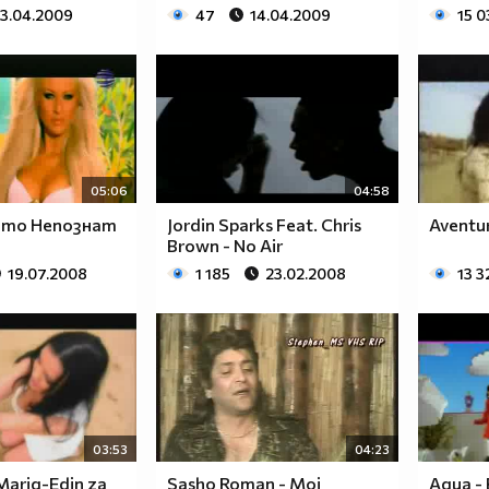
13.04.2009
47
14.04.2009
15 0
05:06
04:58
Като Непознат
Jordin Sparks Feat. Chris
Aventur
Brown - No Air
19.07.2008
1 185
23.02.2008
13 3
03:53
04:23
Mariq-Edin za
Sasho Roman - Moi
Aqua - 