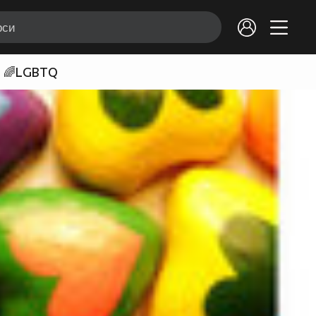
🌈LGBTQ