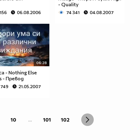
- Quality
 156
06.08.2006
74 341
04.08.2007
06:28
ca - Nothing Else
s - Превод
 749
21.05.2007
10
...
101
102