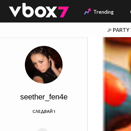
Member of
👾
Trending
🎉 PARTY
seether_fen4e
СЛЕДВАЙ
1