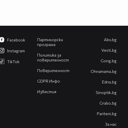
Партньорска
Abv.bg
Facebook
програма
Vesti.bg
Instagram
Политика за
поверителност
Gong.bg
TikTok
Поверителност
Оhnamama.bg
GDPR Инфо
Edna.bg
Известия
Sinoptik.bg
Grabo.bg
Pariteni.bg
За нас