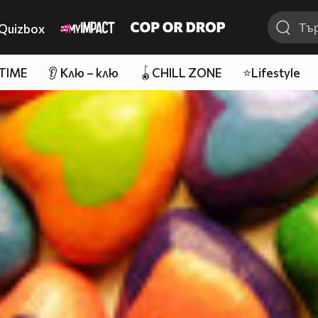
Quizbox
 TIME
👂 Клю – клю
🪀CHILL ZONE
⭐Lifestyle