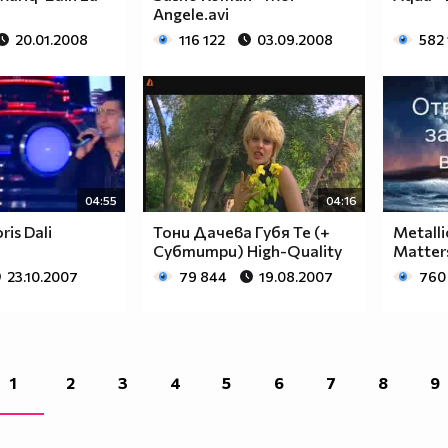
Angele.avi
20.01.2008
116 122
03.09.2008
582
04:55
04:16
ris Dali
Тони Дачева Губя Те (+
Metalli
Субтитри) High-Quality
Matter
23.10.2007
79 844
19.08.2007
760
1
2
3
4
5
6
7
8
9