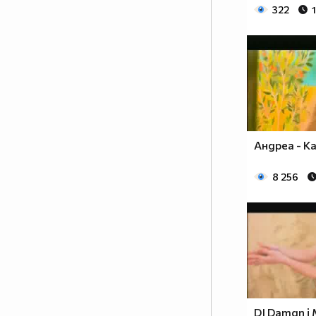
322
Андреа - 
8 256
DJ Damqn i 