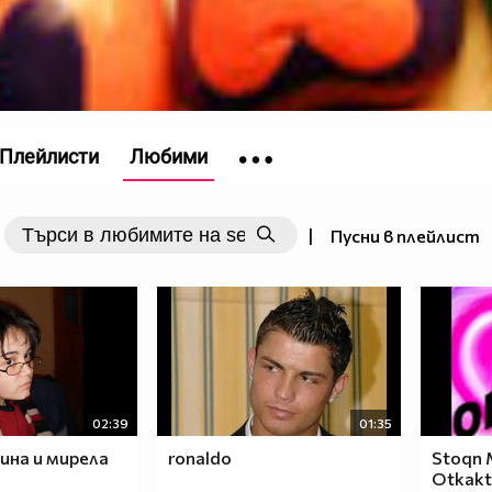
Плейлисти
Любими
|
Пусни в плейлист
02:39
01:35
ина и мирела
ronaldo
Stoqn M
Otkakt