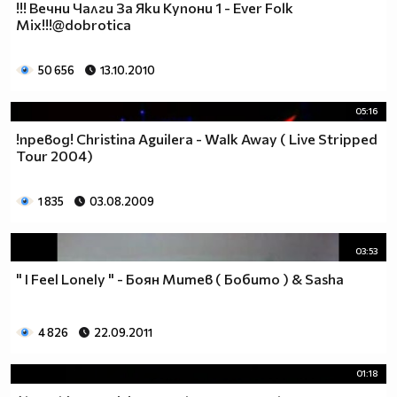
!!! Вечни Чалги За Яки Купони 1 - Ever Folk
Mix!!!@dobrotica
50 656
13.10.2010
05:16
!превод! Christina Aguilera - Walk Away ( Live Stripped
Tour 2004)
1 835
03.08.2009
03:53
" I Feel Lonely " - Боян Митев ( Бобито ) & Sasha
4 826
22.09.2011
01:18