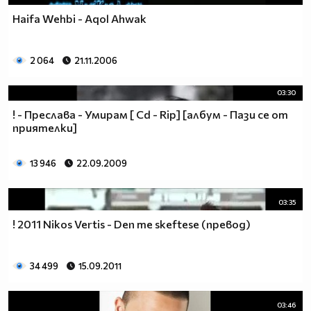
Haifa Wehbi - Aqol Ahwak
2 064
21.11.2006
03:30
! - Преслава - Умирам [ Cd - Rip] [албум - Пази се от
приятелки]
13 946
22.09.2009
03:35
! 2011 Nikos Vertis - Den me skeftese (превод)
34 499
15.09.2011
03:46