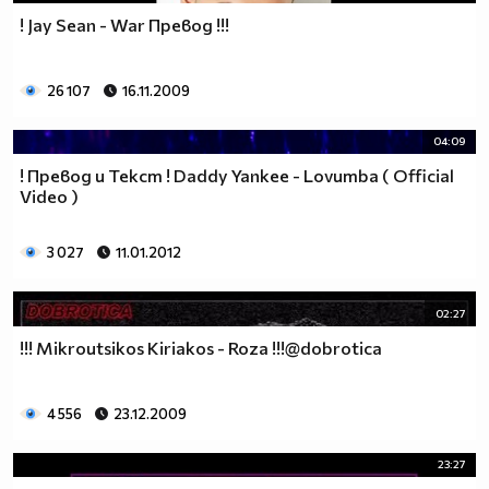
! Jay Sean - War Превод !!!
26 107
16.11.2009
04:09
! Превод и Текст ! Daddy Yankee - Lovumba ( Official
Video )
3 027
11.01.2012
02:27
!!! Mikroutsikos Kiriakos - Roza !!!@dobrotica
4 556
23.12.2009
23:27