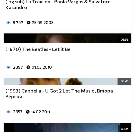
( bg sub) La Traicion - Paola Vargas & Salvatore
Kasandro
9 797
25.09.2008
03:58
(1970) The Beatles - Let it Be
2 397
01.03.2010
03:45
(1993) Cappella - U Got 2 Let The Music , Втора
Версия
2 353
14.02.2011
03:55