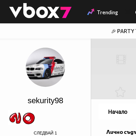
Member of
👾
Trending
🎉 PARTY
sekurity98
Начало
Лично съд
СЛЕДВАЙ
1