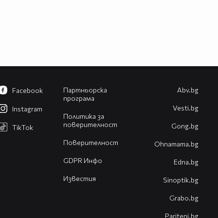
Партньорска
Abv.bg
Facebook
програма
Vesti.bg
Instagram
Политика за
поверителност
Gong.bg
TikTok
Поверителност
Оhnamama.bg
GDPR Инфо
Edna.bg
Известия
Sinoptik.bg
Grabo.bg
Pariteni.bg