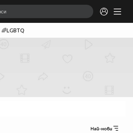
🌈LGBTQ
Най-нови