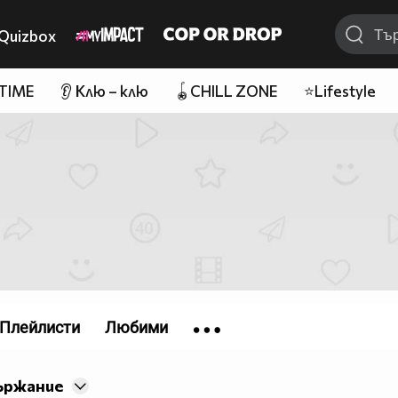
Quizbox
 TIME
👂 Клю – клю
🪀CHILL ZONE
⭐Lifestyle
Плейлисти
Любими
ържание