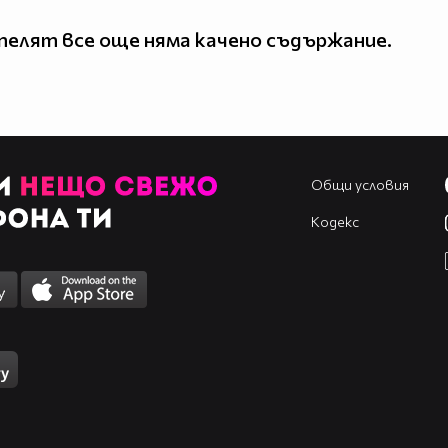
елят все още няма качено съдържание.
Общи условия
Кодекс