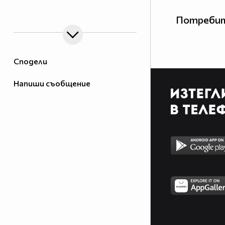
width=20 border=0>
Потребит
Сподели
Напиши съобщение