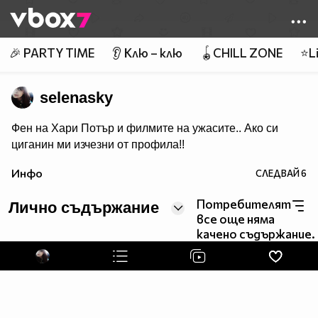
Member of
👾
🎉 PARTY TIME
👂 Клю – клю
🪀CHILL ZONE
⭐Li
selenasky
Фен на Хари Потър и филмите на ужасите.. Ако си
циганин ми изчезни от профила!!
Инфо
СЛЕДВАЙ
6
Потребителят
Лично съдържание
все още няма
качено съдържание.