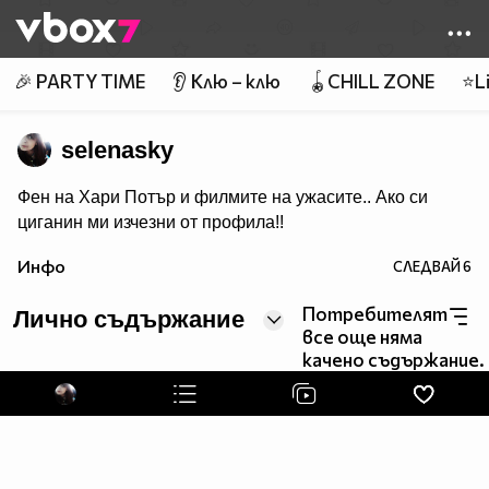
Member of
👾
🎉 PARTY TIME
👂 Клю – клю
🪀CHILL ZONE
⭐Li
selenasky
Фен на Хари Потър и филмите на ужасите.. Ако си
циганин ми изчезни от профила!!
Инфо
СЛЕДВАЙ
6
Потребителят
Лично съдържание
все още няма
качено съдържание.