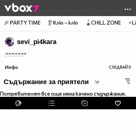
Member of
👾
🎉 PARTY TIME
👂 Клю – клю
🪀CHILL ZONE
⭐Li
sevi_pi4kara
:*:*:*:*:*:*:*
Инфо
СЛЕДВАЙ
0
Съдържание за приятели
Потребителят все още няма качено съдържание.