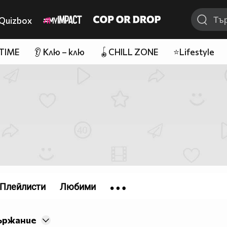
Quizbox
 TIME
👂 Клю – клю
🪀CHILL ZONE
⭐Lifestyle
Плейлисти
Любими
ържание