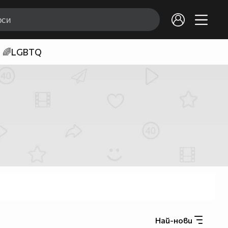
🌈LGBTQ
Най-нови