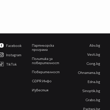
Партньорска
Abv.bg
Facebook
програма
Vesti.bg
Instagram
Политика за
поверителност
Gong.bg
TikTok
Поверителност
Оhnamama.bg
GDPR Инфо
Edna.bg
Известия
Sinoptik.bg
Grabo.bg
Pariteni.bg