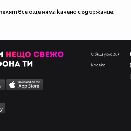
елят все още няма качено съдържание.
Общи условия
Кодекс