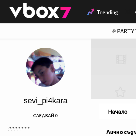
Member of
👾
Trending
🎉 PARTY
sevi_pi4kara
Начало
СЛЕДВАЙ
0
:*:*:*:*:*:*:*
Лично съд