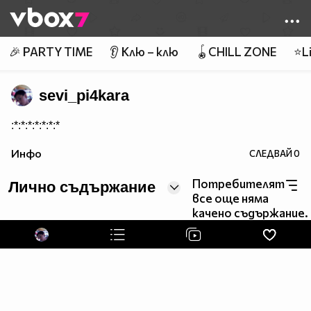
Member of
👾
🎉 PARTY TIME
👂 Клю – клю
🪀CHILL ZONE
⭐Li
sevi_pi4kara
:*:*:*:*:*:*:*
Инфо
СЛЕДВАЙ
0
Потребителят
Лично съдържание
все още няма
качено съдържание.