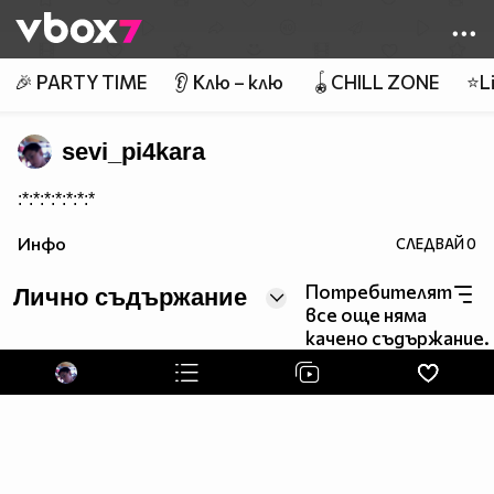
Member of
👾
🎉 PARTY TIME
👂 Клю – клю
🪀CHILL ZONE
⭐Li
sevi_pi4kara
:*:*:*:*:*:*:*
Инфо
СЛЕДВАЙ
0
Потребителят
Лично съдържание
все още няма
качено съдържание.