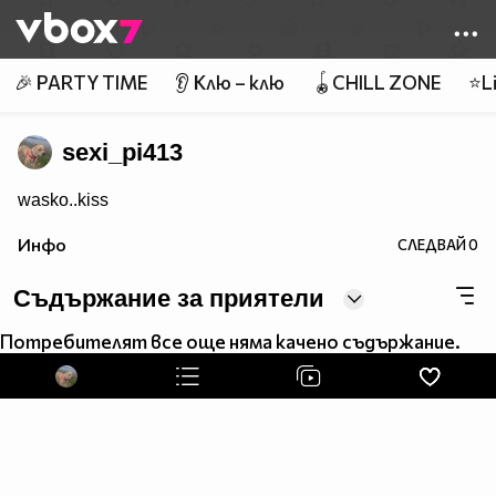
Member of
👾
🎉 PARTY TIME
👂 Клю – клю
🪀CHILL ZONE
⭐Li
sexi_pi413
wasko..kiss
Инфо
СЛЕДВАЙ
0
Съдържание за приятели
Потребителят все още няма качено съдържание.