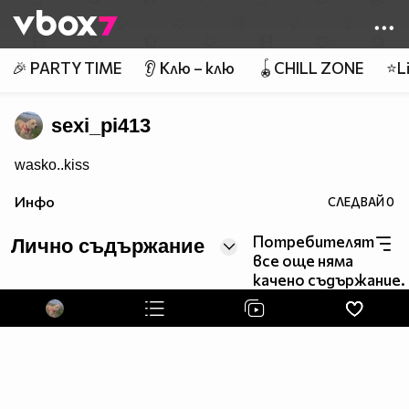
Member of
👾
🎉 PARTY TIME
👂 Клю – клю
🪀CHILL ZONE
⭐Li
sexi_pi413
wasko..kiss
Инфо
СЛЕДВАЙ
0
Потребителят
Лично съдържание
все още няма
качено съдържание.