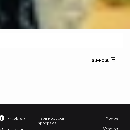
Най-нови
Партньорска
Abv.bg
Facebook
програма
Vesti.bg
Instagram