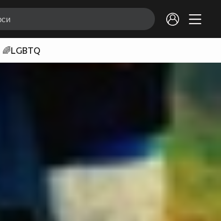
🌈LGBTQ