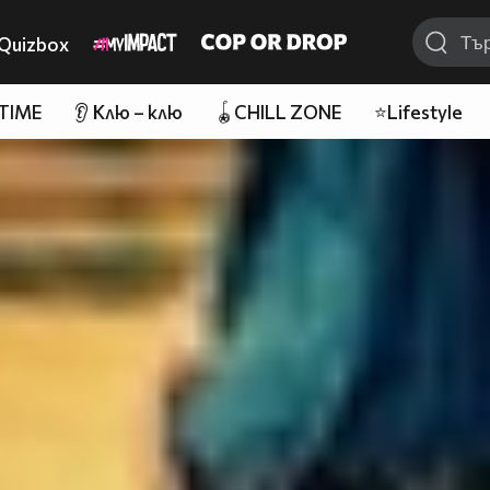
Quizbox
 TIME
👂 Клю – клю
🪀CHILL ZONE
⭐Lifestyle