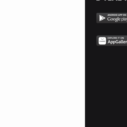
покаже!А ако е прекалено горд
ще седи отсртани и ще те гледа
как си с някой друг!!!!!
___________
$$$$$$$$______$$$$$$$$$
__________$$$$$$$$$$$$__$$$$$$$__$$$$
_________$$$$$$$$$$$$$$$$$$$$$$$$__$$$
_________$$$$$$$$$$$$$$$$$$$$$$$$__$$$
_________$$$$$$$$$$$$$$$$$$$$$$$$__$$$
__________$$$$$$$$$$$$$$$$$$$$$$__$$$
____________$$$$$$$$$$$$$$$$$$$$$$$
_______________$$$$$$$$$$$$$$$$$
_________________$$$$$$$$$$$$$
____________________$$$$$$$
______________________$$