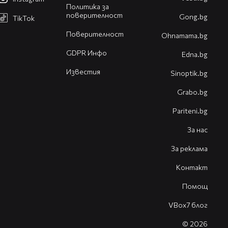
Политика за
поверителност
Gong.bg
TikTok
Поверителност
Оhnamama.bg
GDPR Инфо
Edna.bg
Известия
Sinoptik.bg
Grabo.bg
Pariteni.bg
За нас
За реклама
Контакт
Помощ
VBox7 блог
© 2026