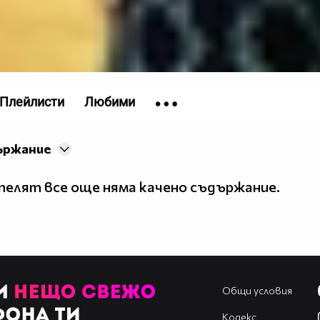
Плейлисти
Любими
ържание
елят все още няма качено съдържание.
Общи условия
Кодекс