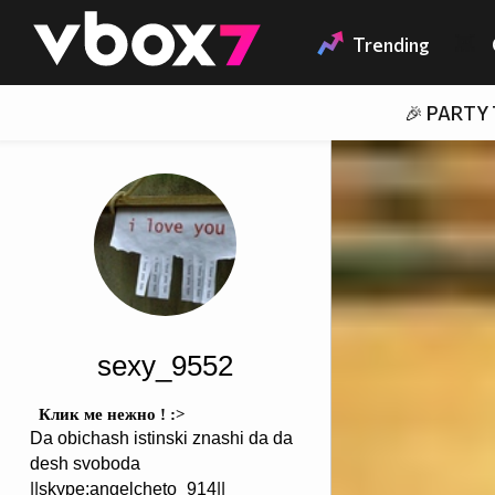
Member of
👾
Trending
🎉 PARTY
sexy_9552
Клик ме нежно ! :>
Da obichash istinski znashi da da
desh svoboda
||skype:angelcheto_914||