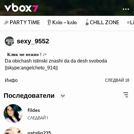
Member of
👾
🎉 PARTY TIME
👂 Клю – клю
🪀CHILL ZONE
⭐Li
sexy_9552
Клик ме нежно ! :>
Da obichash istinski znashi da da desh svoboda
||skype:angelcheto_914||
/>
Инфо
СЛЕДВАЙ
18
~~~~~~♥♥♥ ♥♥♥ ♥♥♥~~~~~~~~
~~~♥♥♥♥♥♥♥♥♥~~~~~~♥♥♥♥♥♥♥♥
Последователи
~~♥♥♥♥♥♥♥♥♥♥♥♥~~♥♥♥♥♥♥♥~~♥♥♥
~♥♥♥♥♥♥♥♥♥♥♥♥♥♥♥♥♥♥♥♥♥♥♥♥~~♥♥♥
~♥♥♥♥♥♥♥♥♥♥♥♥♥♥♥♥♥♥♥♥♥♥♥♥~~♥♥♥
fildes
~♥♥♥♥♥♥♥♥♥♥♥♥♥♥♥♥♥♥♥♥♥♥♥♥~~♥♥♥
СЛЕДВАЙ
1
~~♥♥♥♥♥♥♥♥♥♥♥♥♥♥♥♥♥♥♥♥♥♥~~♥♥♥
~~~♥♥♥♥♥♥♥♥♥♥♥♥♥♥♥♥♥♥♥♥♥♥♥
nataliq235