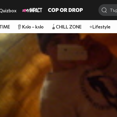
Quizbox
 TIME
👂 Клю – клю
🪀CHILL ZONE
⭐Lifestyle