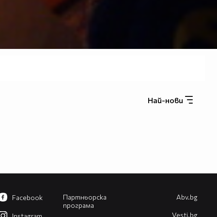
Най-нови
Партньорска
Abv.bg
Facebook
програма
Vesti.bg
Instagram