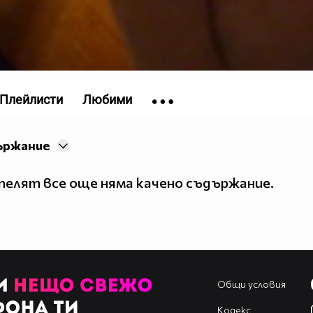
Плейлисти
Любими
ържание
елят все още няма качено съдържание.
Общи условия
Кодекс