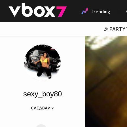
Member of
👾
Trending
🎉 PARTY
sexy_boy80
СЛЕДВАЙ
7