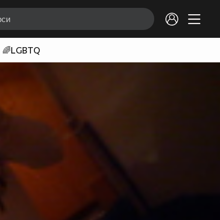
🌈LGBTQ