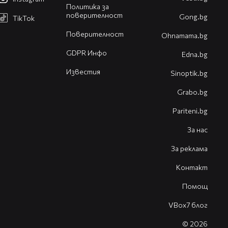
Политика за
поверителност
Gong.bg
TikTok
Поверителност
Оhnamama.bg
GDPR Инфо
Edna.bg
Известия
Sinoptik.bg
Grabo.bg
Pariteni.bg
За нас
За реклама
Контакт
Помощ
VBox7 блог
© 2026