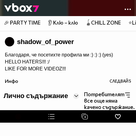
Member of
👾
🎉 PARTY TIME
👂 Клю – клю
🪀CHILL ZONE
⭐Li
shadow_of_power
Благодаря, че посетихте профила ми :) :) :) (yes)
HELLO HATERS!!! :/
LIKE FOR MORE VIDEOZ!!!
Инфо
СЛЕДВАЙ
5
Потребителят
Лично съдържание
все още няма
качено съдържание.