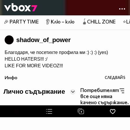
Member of
👾
🎉 PARTY TIME
👂 Клю – клю
🪀CHILL ZONE
⭐Li
shadow_of_power
Благодаря, че посетихте профила ми :) :) :) (yes)
HELLO HATERS!!! :/
LIKE FOR MORE VIDEOZ!!!
Инфо
СЛЕДВАЙ
5
Потребителят
Лично съдържание
все още няма
качено съдържание.