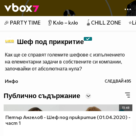
Member of
👾
🎉 PARTY TIME
👂 Клю – клю
🪀CHILL ZONE
⭐Li
Шеф под прикритие
Как ще се справят големите шефове с изпълнението
на елементарни задачи в собствените си компании,
започвайки от абсолютната нула?
Инфо
СЛЕДВАЙ
495
Публично съдържание
15:48
Петър Ангелов - Шеф под прикритие (01.04.2020) -
част 1