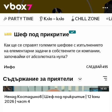
Member of
👾
🎉 PARTY TIME
👂 Клю – клю
🪀CHILL ZONE
⭐Li
Шеф под прикритие
Как ще се справят големите шефове с изпълнението
на елементарни задачи в собствените си компании,
започвайки от абсолютната нула?
Инфо
СЛЕДВАЙ
495
Съдържание за приятели
16:45
Ненад Костадинов | Шеф под прикритие | 12 юни
2026 | част 4