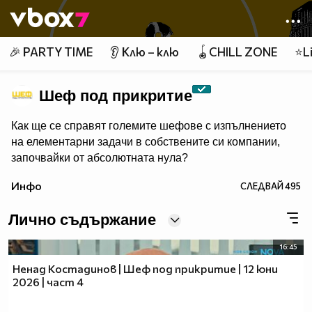
Member of
👾
🎉 PARTY TIME
👂 Клю – клю
🪀CHILL ZONE
⭐Li
Шеф под прикритие
Как ще се справят големите шефове с изпълнението
на елементарни задачи в собствените си компании,
започвайки от абсолютната нула?
Инфо
СЛЕДВАЙ
495
Лично съдържание
16:45
Ненад Костадинов | Шеф под прикритие | 12 юни
2026 | част 4