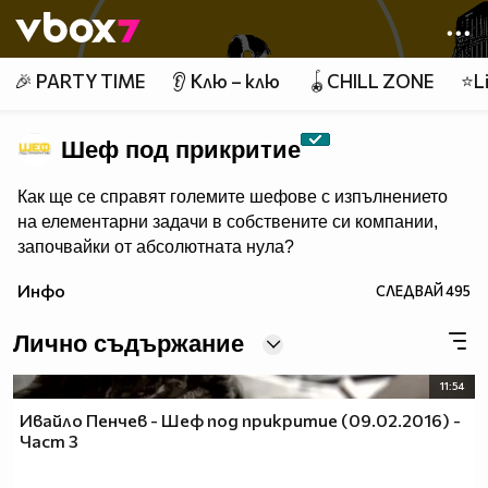
Member of
👾
🎉 PARTY TIME
👂 Клю – клю
🪀CHILL ZONE
⭐Li
Шеф под прикритие
Как ще се справят големите шефове с изпълнението
на елементарни задачи в собствените си компании,
започвайки от абсолютната нула?
Инфо
СЛЕДВАЙ
495
Лично съдържание
11:54
Ивайло Пенчев - Шеф под прикритие (09.02.2016) -
Част 3