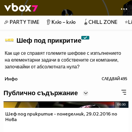
Member of
👾
🎉 PARTY TIME
👂 Клю – клю
🪀CHILL ZONE
⭐Li
Шеф под прикритие
Как ще се справят големите шефове с изпълнението
на елементарни задачи в собствените си компании,
започвайки от абсолютната нула?
Инфо
СЛЕДВАЙ
495
Публично съдържание
00:30
Шеф под прикритие - понеделник, 29.02.2016 по
Нова