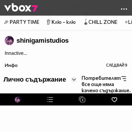
Member of
👾
🎉 PARTY TIME
👂 Клю – клю
🪀CHILL ZONE
⭐Li
shinigamistudios
Innactive...
Инфо
СЛЕДВАЙ
9
Потребителят
Лично съдържание
все още няма
качено съдържание.