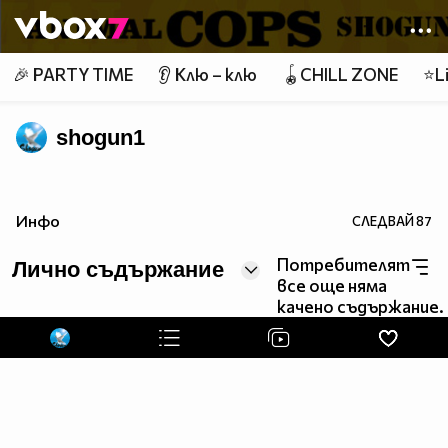
Member of
👾
🎉 PARTY TIME
👂 Клю – клю
🪀CHILL ZONE
⭐Li
shogun1
Инфо
СЛЕДВАЙ
87
Потребителят
Лично съдържание
все още няма
качено съдържание.