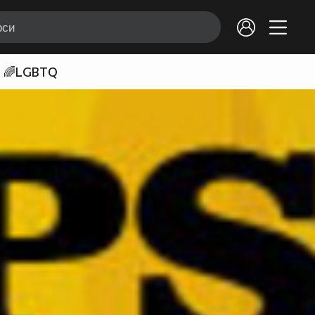
🌈LGBTQ