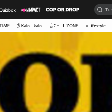
Quizbox
 TIME
👂 Клю – клю
🪀CHILL ZONE
⭐Lifestyle