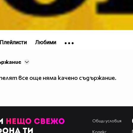
Плейлисти
Любими
ържание
елят все още няма качено съдържание.
Общи условия
Кодекс