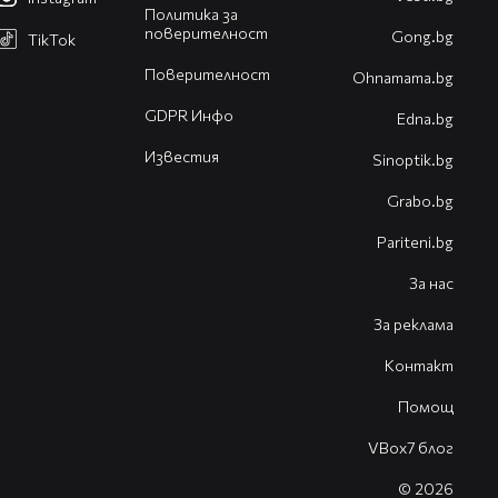
Политика за
поверителност
Gong.bg
TikTok
Поверителност
Оhnamama.bg
GDPR Инфо
Edna.bg
Известия
Sinoptik.bg
Grabo.bg
Pariteni.bg
За нас
За реклама
Контакт
Помощ
VBox7 блог
© 2026