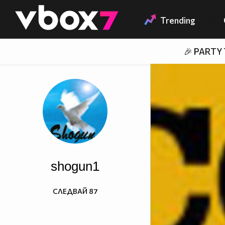
Member of
👾
Trending
🎉 PARTY
shogun1
СЛЕДВАЙ
87