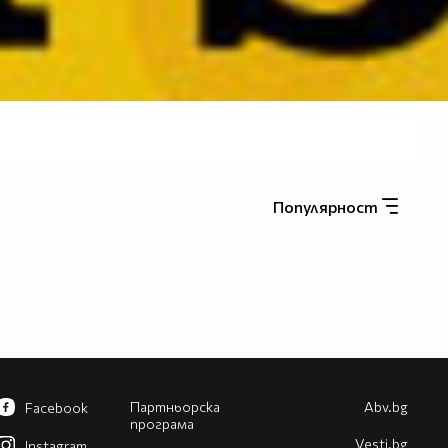
Популярност
Партньорска
Abv.bg
Facebook
програма
Vesti.bg
Instagram