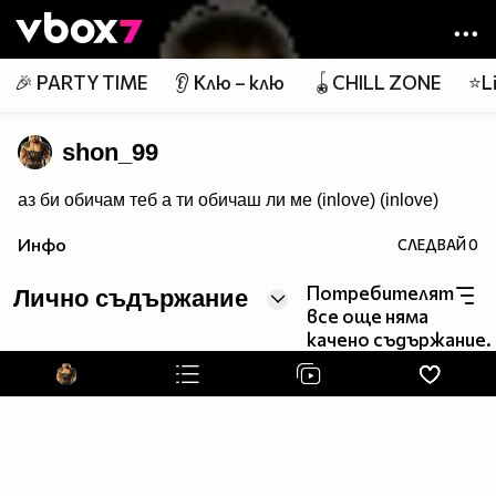
Member of
👾
🎉 PARTY TIME
👂 Клю – клю
🪀CHILL ZONE
⭐Li
shon_99
аз би обичам теб а ти обичаш ли ме (inlove) (inlove)
Инфо
СЛЕДВАЙ
0
Потребителят
Лично съдържание
все още няма
качено съдържание.