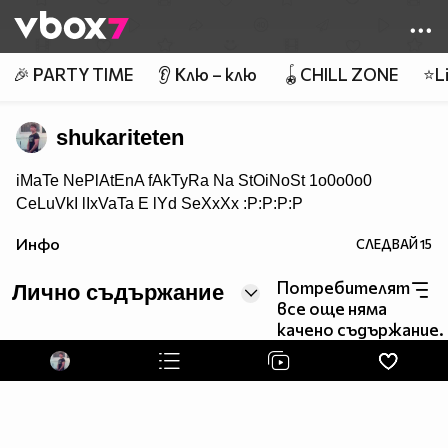
Member of
👾
🎉 PARTY TIME
👂 Клю – клю
🪀CHILL ZONE
⭐Li
shukariteten
iMaTe NePlAtEnA fAkTyRa Na StOiNoSt 1o0o0o0
CeLuVkI lIxVaTa E lYd SeXxXx :P:P:P:P
Инфо
СЛЕДВАЙ
15
Потребителят
Лично съдържание
все още няма
качено съдържание.