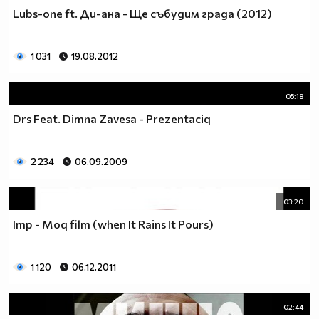
Lubs-one ft. Ди-ана - Ще събудим града (2012)
1 031
19.08.2012
05:18
Drs Feat. Dimna Zavesa - Prezentaciq
2 234
06.09.2009
03:20
Imp - Moq film (when It Rains It Pours)
1 120
06.12.2011
02:44