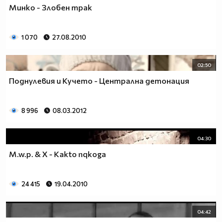
Минко - Злобен трак
1 070
27.08.2010
02:50
Поднулевия и Кучето - Централна детонация
8 996
08.03.2012
04:30
M.w.p. & X - Kakto nqkoga
24 415
19.04.2010
04:42