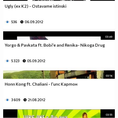
Ugly (ex K2) - Ostavame istinski
536
06.09.2012
03:49
Yorgo & Pavkata ft. Bobi'e and Renika- Nikoga Drug
5 323
05.09.2012
03:14
Honn Kong ft. Chaliani - Гипс Картон
3 609
21.08.2012
03:55