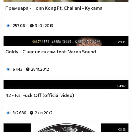
Премиера - Honn Kong Ft. Chaliani - Куката
257 061
31.01.2013
03:21
Goldy - С нас не си сам feat. Varna Sound
6 443
28.11.2012
04:07
42 - P.s. Fuck Off (official video)
312 686
27.11.2012
03:53