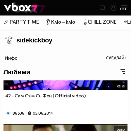
Member of
👾
🎉 PARTY TIME
👂 Клю – клю
🪀CHILL ZONE
⭐Li
sidekickboy
Инфо
СЛЕДВАЙ
1
Любими
03:43
42 - Сам Съм Си Фен (Official video)
86 536
05.06.2014
03:50