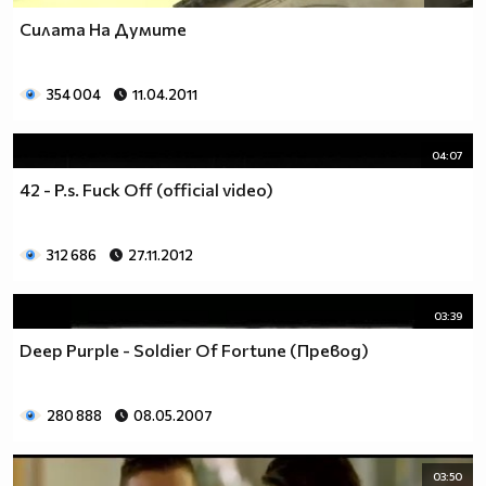
Силата На Думите
354 004
11.04.2011
04:07
42 - P.s. Fuck Off (official video)
312 686
27.11.2012
03:39
Deep Purple - Soldier Of Fortune (Превод)
280 888
08.05.2007
03:50