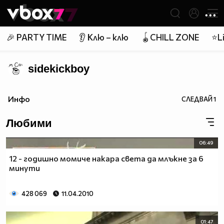
Member of
👾
🎉 PARTY TIME
👂 Клю – клю
🪀CHILL ZONE
⭐Li
sidekickboy
Инфо
СЛЕДВАЙ
1
Любими
06:49
12 - годишно момиче накара света да млъкне за 6
минути
428 069
11.04.2010
01:47