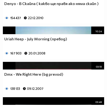
Denyo - В Скайпа ( какво ще правя ако няма скайп )
154 437
22.12.2010
10:24
Uriah Heep - July Morning (превод)
167 903
20.01.2008
03:55
Dmx - We Right Here (bg prevod)
138 133
09.12.2007
03:48