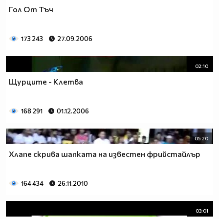
Гол От Тъч
173 243
27.09.2006
02:10
Щурците - Клетва
168 291
01.12.2006
05:20
Хлапе скрива шапката на известен фрийстайлър
164 434
26.11.2010
03:01