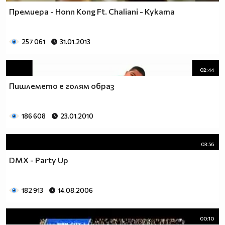
Премиера - Honn Kong Ft. Chaliani - Куката
257 061
31.01.2013
02:44
Пишлемето е голям образ
186 608
23.01.2010
03:56
DMX - Party Up
182 913
14.08.2006
00:10