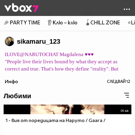
Member of
👾
🎉 PARTY TIME
👂 Клю – клю
🪀CHILL ZONE
⭐Li
sikamaru_123
ILOVE@NARUTOCHAT Magdalena ♥♥♥
"People live their lives bound by what they accept as
correct and true. That's how they define "reality". But
what does it mean to be "correct" or "true"? Merely vague
Инфо
СЛЕДВАЙ
12
concepts ... their "reality" may all be a mirage. Can we
consider them to simply be living in their own world,
Любими
shaped by their beliefs?"
pic host
01:44
イタチ永遠に Itachi eien ni Итачи завинаги
1 - вия от поредицата на Наруто / Gaara /
pic host