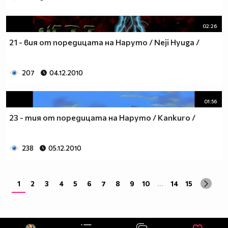
02:26
21 - вия от поредицата на Наруто / Neji Hyuga /
207
04.12.2010
01:56
23 - тия от поредицата на Наруто / Kankuro /
238
05.12.2010
1
2
3
4
5
6
7
8
9
10
...
14
15