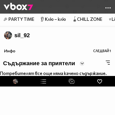
Member of
👾
🎉 PARTY TIME
👂 Клю – клю
🪀CHILL ZONE
⭐Li
sil_92
Инфо
СЛЕДВАЙ
1
Съдържание за приятели
Потребителят все още няма качено съдържание.