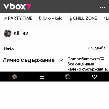
Member of
👾
🎉 PARTY TIME
👂 Клю – клю
🪀CHILL ZONE
⭐Li
sil_92
Инфо
СЛЕДВАЙ
1
Потребителят
Лично съдържание
все още няма
качено съдържание.