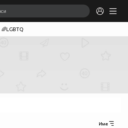
🌈LGBTQ
Име