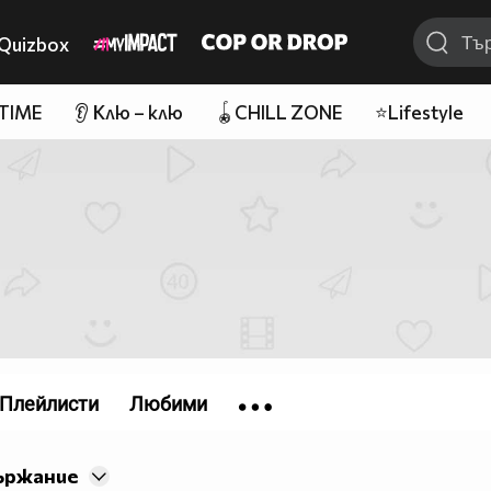
Quizbox
 TIME
👂 Клю – клю
🪀CHILL ZONE
⭐Lifestyle
Плейлисти
Любими
ържание