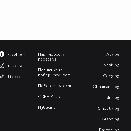
Партньорска
Abv.bg
Facebook
програма
Vesti.bg
Instagram
Политика за
поверителност
Gong.bg
TikTok
Поверителност
Оhnamama.bg
GDPR Инфо
Edna.bg
Известия
Sinoptik.bg
Grabo.bg
Pariteni.bg