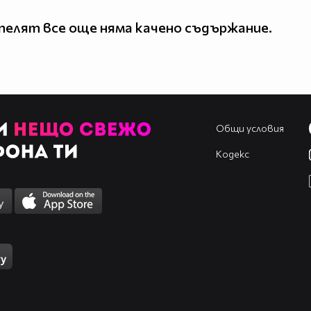
елят все още няма качено съдържание.
Общи условия
Кодекс