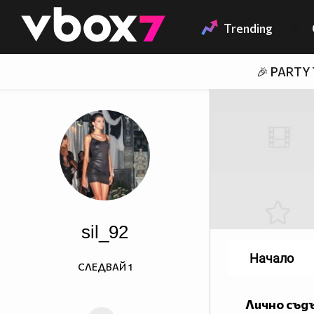
Member of
👾
Trending
🎉 PARTY
sil_92
Начало
СЛЕДВАЙ
1
Лично съд