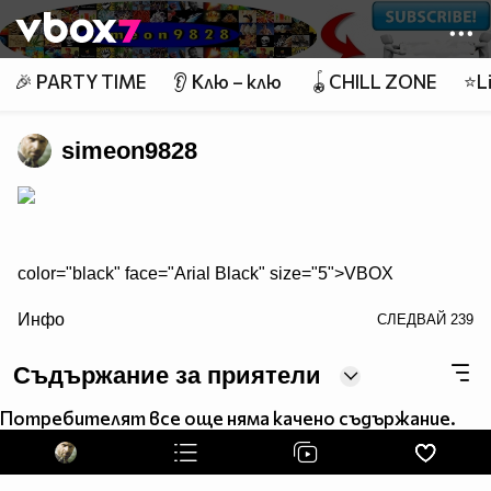
Member of
👾
🎉 PARTY TIME
👂 Клю – клю
🪀CHILL ZONE
⭐Li
simeon9828
color="black" face="Arial Black" size="5">VBOX
color="red" face="Arial Black" size="5">7
Инфо
СЛЕДВАЙ
239
Съдържание за приятели
Топ 40 Смях
Потребителят все още няма качено съдържание.
Top 40 поп - фолк |народна|