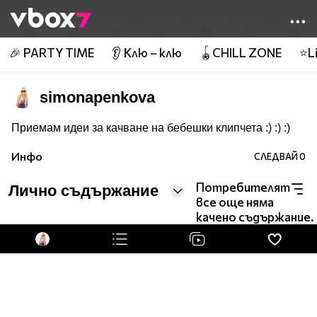
Member of
👾
🎉 PARTY TIME
👂 Клю – клю
🪀CHILL ZONE
⭐Li
simonapenkova
Приемам идеи за качване на бебешки клипчета :) :) :)
Инфо
СЛЕДВАЙ
0
Потребителят
Лично съдържание
все още няма
качено съдържание.