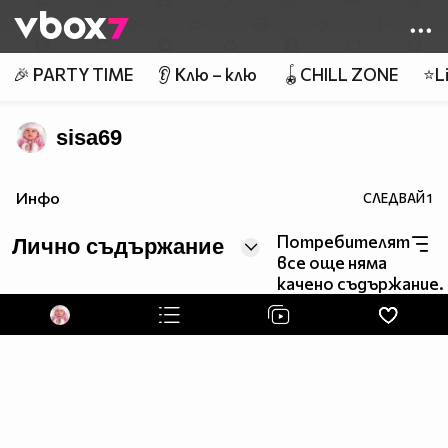
Member of
👾
🎉 PARTY TIME
👂 Клю – клю
🪀CHILL ZONE
⭐Li
sisa69
Инфо
СЛЕДВАЙ
1
Потребителят
Лично съдържание
все още няма
качено съдържание.