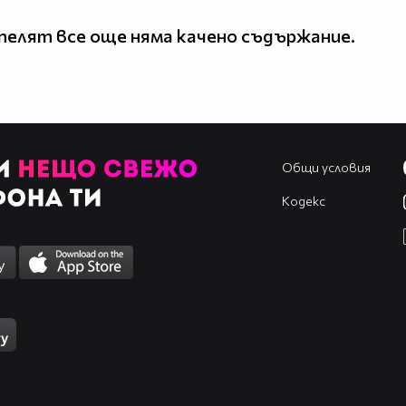
елят все още няма качено съдържание.
Общи условия
Кодекс