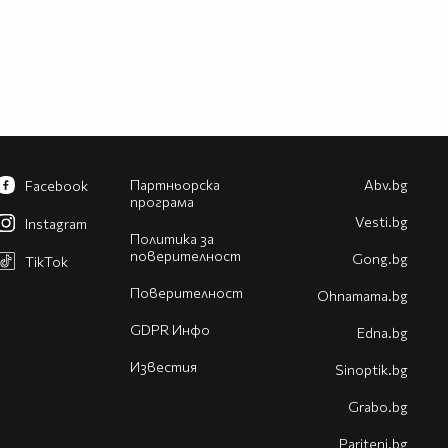
Партньорска
Abv.bg
Facebook
програма
Vesti.bg
Instagram
Политика за
поверителност
Gong.bg
TikTok
Поверителност
Оhnamama.bg
GDPR Инфо
Edna.bg
Известия
Sinoptik.bg
Grabo.bg
Pariteni.bg