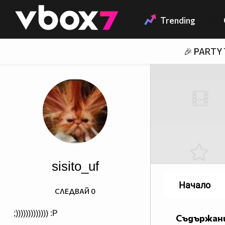
Member of
👾
Trending
🎉 PARTY
sisito_uf
Начало
СЛЕДВАЙ
0
;))))))))))))) :P
Съдържани