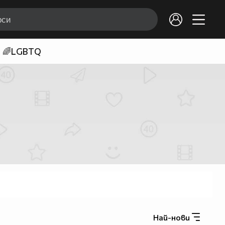
🌈LGBTQ
Най-нови