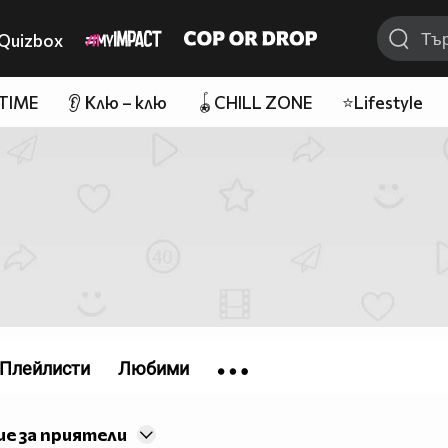
Quizbox
 TIME
👂 Клю – клю
🪀CHILL ZONE
⭐Lifestyle
Плейлисти
Любими
е за приятели