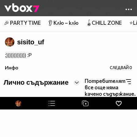
Member of
👾
🎉 PARTY TIME
👂 Клю – клю
🪀CHILL ZONE
⭐Li
sisito_uf
;))))))))))))) :P
Инфо
СЛЕДВАЙ
0
Потребителят
Лично съдържание
все още няма
качено съдържание.