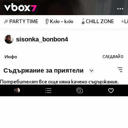
Member of
👾
🎉 PARTY TIME
👂 Клю – клю
🪀CHILL ZONE
⭐Li
sisonka_bonbon4
Инфо
СЛЕДВАЙ
0
Съдържание за приятели
Потребителят все още няма качено съдържание.