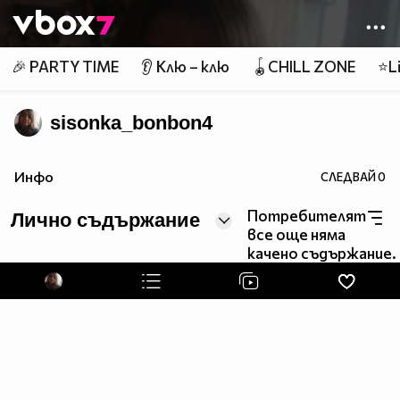
Member of
👾
🎉 PARTY TIME
👂 Клю – клю
🪀CHILL ZONE
⭐Li
sisonka_bonbon4
Инфо
СЛЕДВАЙ
0
Потребителят
Лично съдържание
все още няма
качено съдържание.