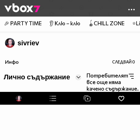
Member of
👾
🎉 PARTY TIME
👂 Клю – клю
🪀CHILL ZONE
⭐Li
sivriev
Инфо
СЛЕДВАЙ
0
Потребителят
Лично съдържание
все още няма
качено съдържание.